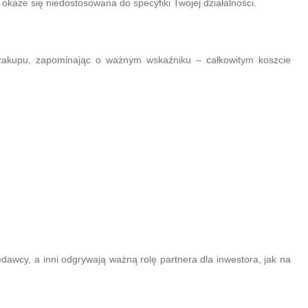
że się niedostosowana do specyfiki Twojej działalności.
 zakupu, zapominając o ważnym wskaźniku – całkowitym koszcie
edawcy, a inni odgrywają ważną rolę partnera dla inwestora, jak na