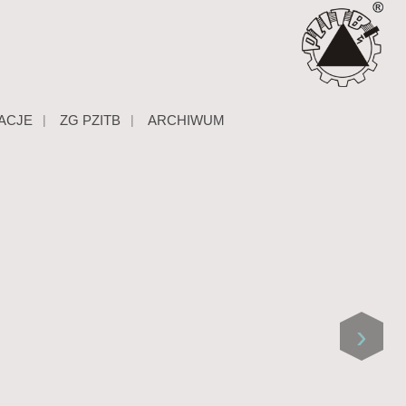
ACJE
ZG PZITB
ARCHIWUM
›