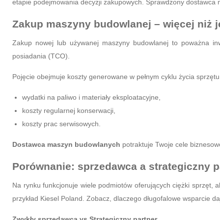
etapie podejmowania decyzji zakupowych. Sprawdzony dostawca ma
Zakup maszyny budowlanej – więcej niż 
Zakup nowej lub używanej maszyny budowlanej to poważna inwe
posiadania (TCO).
Pojęcie obejmuje koszty generowane w pełnym cyklu życia sprzętu
wydatki na paliwo i materiały eksploatacyjne,
koszty regularnej konserwacji,
koszty prac serwisowych.
Dostawca maszyn budowlanych
potraktuje Twoje cele biznesowe 
Porównanie: sprzedawca a strategiczny p
Na rynku funkcjonuje wiele podmiotów oferujących ciężki sprzęt, a
przykład Kiesel Poland. Zobacz, dlaczego długofalowe wsparcie d
Zwykły sprzedawca vs Strategiczny partner