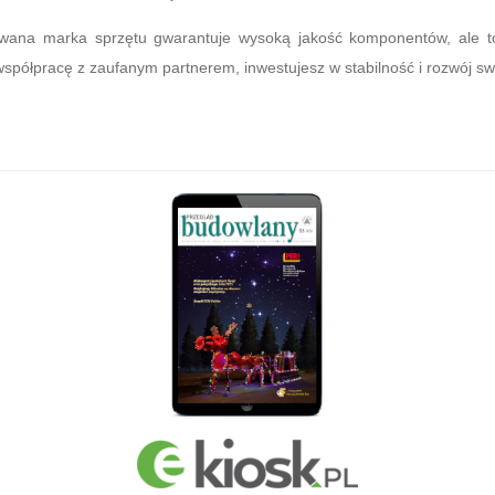
wana marka sprzętu gwarantuje wysoką jakość komponentów, ale to
 współpracę z zaufanym partnerem, inwestujesz w stabilność i rozwój s