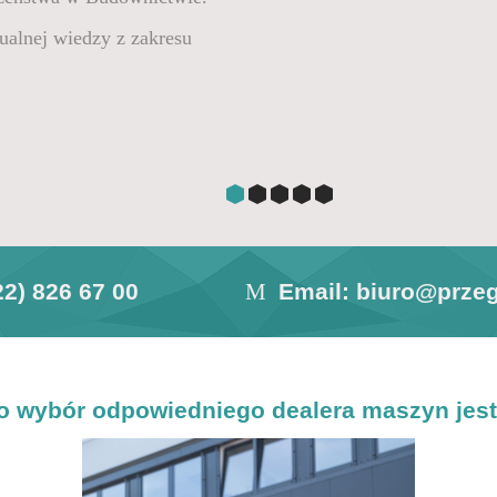
ualnej wiedzy z zakresu
8 22) 826 67 00
Email:
biuro@przeg
 wybór odpowiedniego dealera maszyn jest