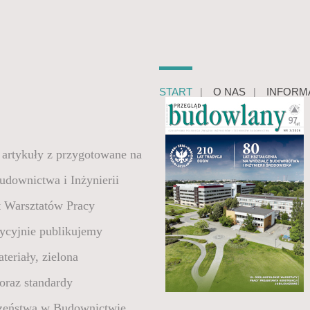
START
O NAS
INFORM
artykuły z przygotowane na
Budownictwa i Inżynierii
t Warsztatów Pracy
dycyjnie publikujemy
teriały, zielona
 oraz standardy
zeństwa w Budownictwie.