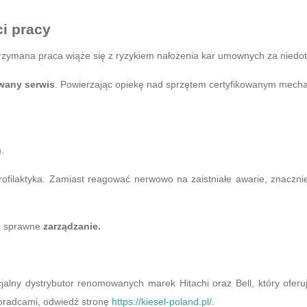
i pracy
trzymana praca wiąże się z ryzykiem nałożenia kar umownych za niedo
wany serwis
. Powierzając opiekę nad sprzętem certyfikowanym mech
.
ofilaktyka. Zamiast reagować nerwowo na zaistniałe awarie, znacznie
ce sprawne
zarządzanie.
cjalny dystrybutor renomowanych marek Hitachi oraz Bell, który ofer
doradcami, odwiedź stronę
https://kiesel-poland.pl/
.