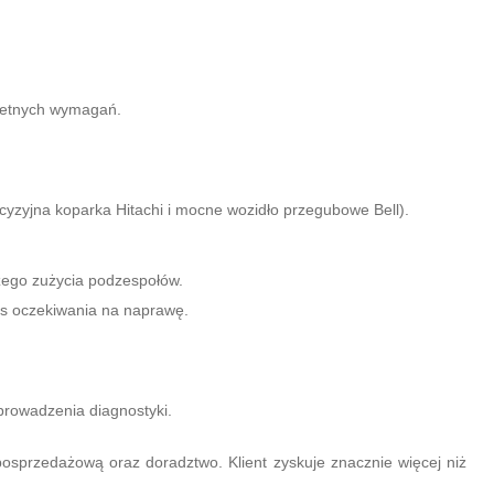
kretnych wymagań.
cyzyjna koparka Hitachi i mocne wozidło przegubowe Bell).
szego zużycia podzespołów.
as oczekiwania na naprawę.
prowadzenia diagnostyki.
osprzedażową oraz doradztwo. Klient zyskuje znacznie więcej niż