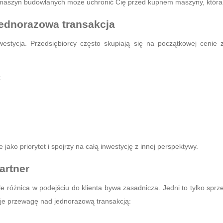
szyn budowlanych może uchronić Cię przed kupnem maszyny, która oka
jednorazowa transakcja
stycja. Przedsiębiorcy często skupiają się na początkowej cenie
:
jako priorytet i spojrzy na całą inwestycję z innej perspektywy.
artner
le różnica w podejściu do klienta bywa zasadnicza. Jedni to tylko sprz
aje przewagę nad jednorazową transakcją: