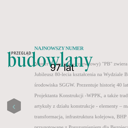
NAJNOWSZY NUMER
Numer 3 ( majowo-czerwcowy) "PB" zwiera 
Jubileusz 80-lecia kształcenia na Wydziale 
środowiska SGGW. Prezentuje historię 40 la
Projektanta Konstrukcji -WPPK, a także tra
‹
artykuły z działu konstrukcje - elementy – ma
transformacja, infrastruktura kolejowa, BHP
przygotowane z Porozumieniem dla Bezpiec