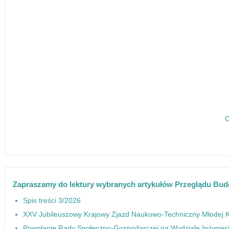
C
Zapraszamy do lektury wybranych artykułów Przeglądu Bu
Spis treści 3/2026
XXV Jubileuszowy Krajowy Zjazd Naukowo-Techniczny Młodej 
Powołanie Rady Społeczno-Gospodarczej na Wydziale Inżynierii