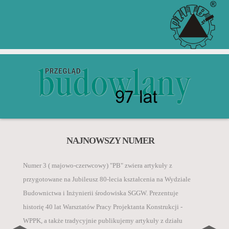
Zgodnie z komunikatem Ministra Edukacji i Nauki z 5
ZGŁOŚ ARTYKUŁ PRZEZ
ZACHĘCAMY DO KUPNA
NAJNOWSZY NUMER
PRENUMERATY W WERSJI
INDEX COPERNICUS
„Przegląd Budowlany” jest rejestrowany w bazach
stycznia 2024 r. w sprawie wykazu czasopism
PAPIEROWEJ I
danych o zawartości polskich czasopism
Numer 3 ( majowo-czerwcowy) "PB" zwiera artykuły z
naukowych i recenzowanych materiałów z konferencji
ELEKTRONICZNEJ
technicznych:
przygotowane na Jubileusz 80-lecia kształcenia na Wydziale
międzynarodowych, autorzy za publikację artykułu
CZYTAJ WIĘCEJ
Budownictwa i Inżynierii środowiska SGGW. Prezentuje
naukowego w czasopiśmie Inżynieria i Budownictwo
• BazTech,
historię 40 lat Warsztatów Pracy Projektanta Konstrukcji -
otrzymują 40 pkt.
CZYTAJ WIĘCEJ
• Index Compernicus International ICI Journals
WPPK, a także tradycyjnie publikujemy artykuły z działu