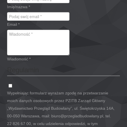
Imię/nazwa
*
Email
*
Wiadomość
*
Regulamin
Wypełniając formularz wyrażam zgodę na przetwarzanie
moich danych osobowych przez PZITB Zarząd Główny
„Wydawnictwo Przegląd Budowlany”, ul. Świętokrzyska 14A,
00-050 Warszawa, mail: biuro@przegladbudowlany.pl, tel.
22 826 67 00, w celu udzielenia odpowiedzi, w tym