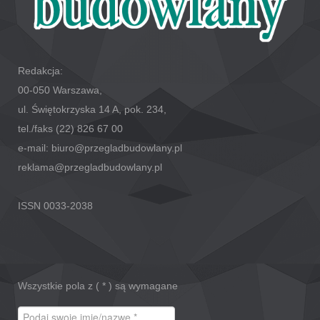
Redakcja:
00-050 Warszawa,
ul. Świętokrzyska 14 A, pok. 234,
tel./faks (22) 826 67 00
e-mail: biuro@przegladbudowlany.pl
reklama@przegladbudowlany.pl
ISSN 0033-2038
Wszystkie pola z (
*
) są wymagane