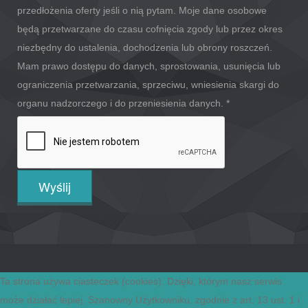
przedłożenia oferty jeśli o nią pytam. Moje dane osobowe
będą przetwarzane do czasu cofnięcia zgody lub przez okres
niezbędny do ustalenia, dochodzenia lub obrony roszczeń.
Mam prawo dostępu do danych, sprostowania, usunięcia lub
ograniczenia przetwarzania, sprzeciwu, wniesienia skargi do
organu nadzorczego i do przeniesienia danych.
*
Copyright © 2026 Przegląd Budowlny
Ta strona używa ciasteczek (cookies). Dzięki, którym nasz serwis
Polityka prywatności
może działać lepiej. Szanowny Użytkowniku, zgodnie z art. 13 ust. 1 i