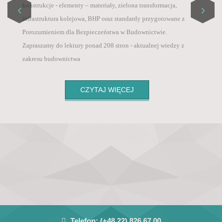
Master List / ICI World of Journals,
konstrukcje - elementy – materiały, zielona transformacja,
‹
›
Szanowni Państwo, informujemy, że od 1 sierpnia 2025
• PBN – Polska Bibliografia Naukowa (Polish
infrastruktura kolejowa, BHP oraz standardy przygotowane z
roku, ze względu na wysokie koszty wprowadziliśmy
Scientific Biblioraphy),
Porozumieniem dla Bezpieczeństwa w Budownictwie.
opłatę za publikację artykułu po pozytywnych
• POL-Index – Polska Baza Cytowań (Polish
Zapraszamy do lektury ponad 208 stron - aktualnej wiedzy z
recenzjach 800 zł + VAT .
Citation Database),
zakresu budownictwa
• Google Scholar
CZYTAJ WIĘCEJ
Telefon:
(+48 22) 826 67 00