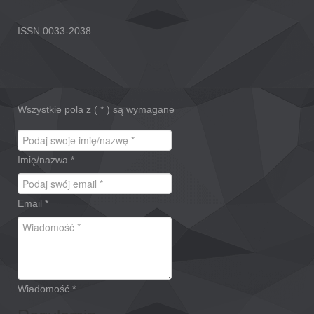
ISSN 0033-2038
Wszystkie pola z (
*
) są wymagane
Imię/nazwa
*
Email
*
Wiadomość
*