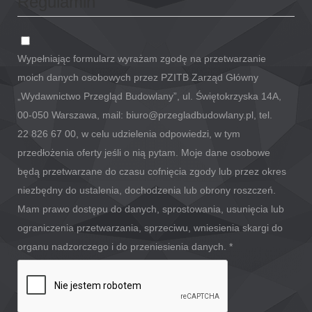
Regulamin
Wypełniając formularz wyrażam zgodę na przetwarzanie
moich danych osobowych przez PZITB Zarząd Główny
„Wydawnictwo Przegląd Budowlany”, ul. Świętokrzyska 14A,
00-050 Warszawa, mail: biuro@przegladbudowlany.pl, tel.
22 826 67 00, w celu udzielenia odpowiedzi, w tym
przedłożenia oferty jeśli o nią pytam. Moje dane osobowe
będą przetwarzane do czasu cofnięcia zgody lub przez okres
niezbędny do ustalenia, dochodzenia lub obrony roszczeń.
Mam prawo dostępu do danych, sprostowania, usunięcia lub
ograniczenia przetwarzania, sprzeciwu, wniesienia skargi do
organu nadzorczego i do przeniesienia danych.
*