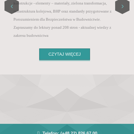
Master List / ICI World of Journals,
konstrukcje - elementy – materiały, zielona transformacja,
‹
›
Szanowni Państwo, informujemy, że od 1 sierpnia 2025
• PBN – Polska Bibliografia Naukowa (Polish
infrastruktura kolejowa, BHP oraz standardy przygotowane z
roku, ze względu na wysokie koszty wprowadziliśmy
Scientific Biblioraphy),
Porozumieniem dla Bezpieczeństwa w Budownictwie.
opłatę za publikację artykułu po pozytywnych
• POL-Index – Polska Baza Cytowań (Polish
Zapraszamy do lektury ponad 208 stron - aktualnej wiedzy z
recenzjach 800 zł + VAT .
Citation Database),
zakresu budownictwa
• Google Scholar
CZYTAJ WIĘCEJ
Telefon:
(+48 22) 826 67 00