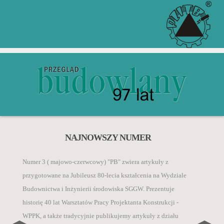
Zgodnie z komunikatem Ministra Edukacji i Nauki z 5
ZGŁOŚ ARTYKUŁ PRZEZ
ZACHĘCAMY DO KUPNA
NAJNOWSZY NUMER
PRENUMERATY W WERSJI
INDEX COPERNICUS
„Przegląd Budowlany” jest rejestrowany w bazach
stycznia 2024 r. w sprawie wykazu czasopism
PAPIEROWEJ I
danych o zawartości polskich czasopism
Numer 3 ( majowo-czerwcowy) "PB" zwiera artykuły z
naukowych i recenzowanych materiałów z konferencji
ELEKTRONICZNEJ
technicznych:
przygotowane na Jubileusz 80-lecia kształcenia na Wydziale
międzynarodowych, autorzy za publikację artykułu
CZYTAJ WIĘCEJ
Budownictwa i Inżynierii środowiska SGGW. Prezentuje
naukowego w czasopiśmie Inżynieria i Budownictwo
• BazTech,
historię 40 lat Warsztatów Pracy Projektanta Konstrukcji -
otrzymują 40 pkt.
CZYTAJ WIĘCEJ
• Index Compernicus International ICI Journals
WPPK, a także tradycyjnie publikujemy artykuły z działu