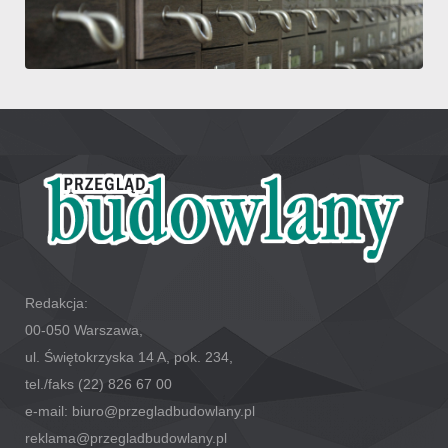
Redakcja:
00-050 Warszawa,
ul. Świętokrzyska 14 A, pok. 234,
tel./faks (22) 826 67 00
e-mail: biuro@przegladbudowlany.pl
reklama@przegladbudowlany.pl