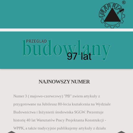
Zgodnie z komunikatem Ministra Edukacji i Nauki z 5
ZGŁOŚ ARTYKUŁ PRZEZ
ZACHĘCAMY DO KUPNA
NAJNOWSZY NUMER
PRENUMERATY W WERSJI
INDEX COPERNICUS
„Przegląd Budowlany” jest rejestrowany w bazach
stycznia 2024 r. w sprawie wykazu czasopism
PAPIEROWEJ I
danych o zawartości polskich czasopism
Numer 3 ( majowo-czerwcowy) "PB" zwiera artykuły z
naukowych i recenzowanych materiałów z konferencji
ELEKTRONICZNEJ
technicznych:
przygotowane na Jubileusz 80-lecia kształcenia na Wydziale
międzynarodowych, autorzy za publikację artykułu
CZYTAJ WIĘCEJ
Budownictwa i Inżynierii środowiska SGGW. Prezentuje
naukowego w czasopiśmie Inżynieria i Budownictwo
• BazTech,
historię 40 lat Warsztatów Pracy Projektanta Konstrukcji -
otrzymują 40 pkt.
CZYTAJ WIĘCEJ
• Index Compernicus International ICI Journals
WPPK, a także tradycyjnie publikujemy artykuły z działu