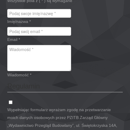
Wszystkie pola z (
*
) są wymagane
Imię/nazwa
*
Email
*
Wiadomość
*
Regulamin
Wypełniając formularz wyrażam zgodę na przetwarzanie
moich danych osobowych przez PZITB Zarząd Główny
„Wydawnictwo Przegląd Budowlany”, ul. Świętokrzyska 14A,