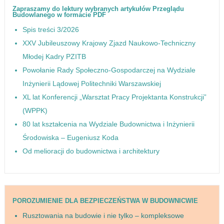
Zapraszamy do lektury wybranych artykułów Przeglądu
Budowlanego w formacie PDF
Spis treści 3/2026
XXV Jubileuszowy Krajowy Zjazd Naukowo-Techniczny
Młodej Kadry PZITB
Powołanie Rady Społeczno-Gospodarczej na Wydziale
Inżynierii Lądowej Politechniki Warszawskiej
XL lat Konferencji „Warsztat Pracy Projektanta Konstrukcji”
(WPPK)
80 lat kształcenia na Wydziale Budownictwa i Inżynierii
Środowiska – Eugeniusz Koda
Od melioracji do budownictwa i architektury
POROZUMIENIE DLA BEZPIECZEŃSTWA W BUDOWNICWIE
Rusztowania na budowie i nie tylko – kompleksowe