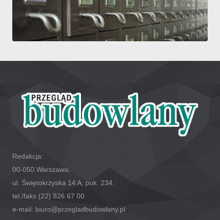
Redakcja:
00-050 Warszawa,
ul. Świętokrzyska 14 A, pok. 234,
tel./faks (22) 826 67 00
e-mail: biuro@przegladbudowlany.pl