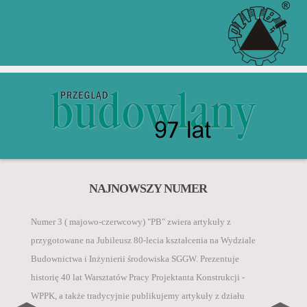
Zgodnie z komunikatem Ministra Edukacji i Nauki z 5
ZGŁOŚ ARTYKUŁ PRZEZ
ZACHĘCAMY DO KUPNA
NAJNOWSZY NUMER
PRENUMERATY W WERSJI
INDEX COPERNICUS
„Przegląd Budowlany” jest rejestrowany w bazach
stycznia 2024 r. w sprawie wykazu czasopism
PAPIEROWEJ I
danych o zawartości polskich czasopism
Numer 3 ( majowo-czerwcowy) "PB" zwiera artykuły z
naukowych i recenzowanych materiałów z konferencji
ELEKTRONICZNEJ
technicznych:
przygotowane na Jubileusz 80-lecia kształcenia na Wydziale
międzynarodowych, autorzy za publikację artykułu
CZYTAJ WIĘCEJ
Budownictwa i Inżynierii środowiska SGGW. Prezentuje
naukowego w czasopiśmie Inżynieria i Budownictwo
• BazTech,
historię 40 lat Warsztatów Pracy Projektanta Konstrukcji -
otrzymują 40 pkt.
CZYTAJ WIĘCEJ
• Index Compernicus International ICI Journals
WPPK, a także tradycyjnie publikujemy artykuły z działu