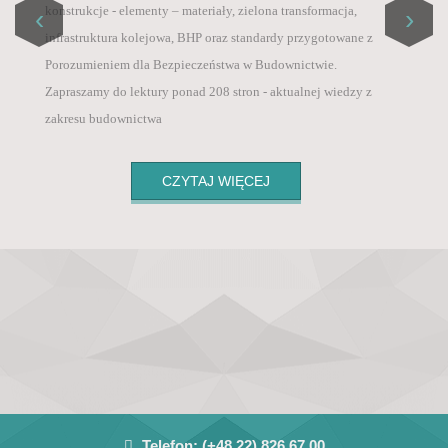
Master List / ICI World of Journals,
konstrukcje - elementy – materiały, zielona transformacja,
‹
›
Szanowni Państwo, informujemy, że od 1 sierpnia 2025
• PBN – Polska Bibliografia Naukowa (Polish
infrastruktura kolejowa, BHP oraz standardy przygotowane z
roku, ze względu na wysokie koszty wprowadziliśmy
Scientific Biblioraphy),
Porozumieniem dla Bezpieczeństwa w Budownictwie.
opłatę za publikację artykułu po pozytywnych
• POL-Index – Polska Baza Cytowań (Polish
Zapraszamy do lektury ponad 208 stron - aktualnej wiedzy z
recenzjach 800 zł + VAT .
Citation Database),
zakresu budownictwa
• Google Scholar
CZYTAJ WIĘCEJ
Telefon:
(+48 22) 826 67 00