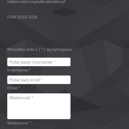
reklama@przegladbudowlany.pl
ISSN 0033-2038
Wszystkie pola z (
*
) są wymagane
Imię/nazwa
*
Email
*
Wiadomość
*